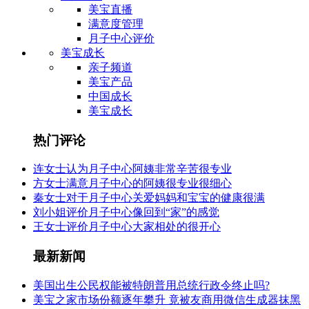
美宝直播
满意度管理
月子中心评价
美宝成长
亲子频道
美宝产品
中国成长
美宝成长
热门评论
连女士认为月子中心阿姨非常辛苦很专业
方女士满意月子中心的阿姨很专业很细心
秦女士对于月子中心关爱妈妈和宝宝的健康很满
刘小姐评价月子中心像回到“家”的感觉
王女士评价月子中心大家相处的很开心
最新新闻
美国出生公民权能被特朗普用总统行政令终止吗?
美宝之家市场份额逐年攀升 竟被友商用微信生成器抹黑