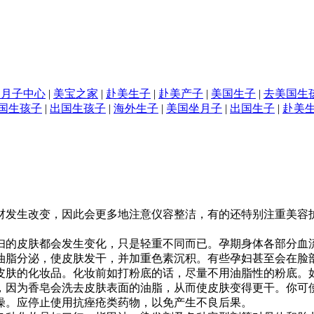
国月子中心
|
美宝之家
|
赴美生子
|
赴美产子
|
美国生子
|
去美国生
国生孩子
|
出国生孩子
|
海外生子
|
美国坐月子
|
出国生子
|
赴美
发生改变，因此会更多地注意仪容整洁，有的还特别注重美容护
的皮肤都会发生变化，只是轻重不同而已。孕期身体各部分血流
油脂分泌，使皮肤发干，并加重色素沉积。有些孕妇甚至会在脸
皮肤的化妆品。化妆前如打粉底的话，尽量不用油脂性的粉底。
，因为香皂会洗去皮肤表面的油脂，从而使皮肤变得更干。你可
干燥。应停止使用抗痤疮类药物，以免产生不良后果。