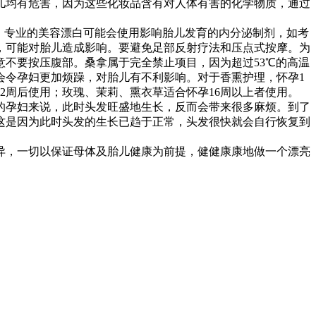
均有危害，因为这些化妆品含有对人体有害的化学物质，通过
。专业的美容漂白可能会使用影响胎儿发育的内分泌制剂，如考
，可能对胎儿造成影响。要避免足部反射疗法和压点式按摩。为
不要按压腹部。桑拿属于完全禁止项目，因为超过53℃的高温
会令孕妇更加烦躁，对胎儿有不利影响。对于香熏护理，怀孕1
12周后使用；玫瑰、茉莉、熏衣草适合怀孕16周以上者使用。
孕妇来说，此时头发旺盛地生长，反而会带来很多麻烦。到了
这是因为此时头发的生长已趋于正常，头发很快就会自行恢复到
，一切以保证母体及胎儿健康为前提，健健康康地做一个漂亮