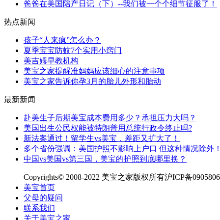
爸爸在美国陪产日记（下）--我们被一个个细节征服了！
热点新闻
孩子“人来疯”怎么办？
夏季宝宝防蚊7个实用小窍门
美吉姆早教机构
美宝之家提醒准妈妈应该细心的注意事项
美宝之家告诉你孕3月的胎儿外形和胎动
最新新闻
赴美生子后期美宝成本费用多少？承担压力大吗？
美国出生公民权能被特朗普用总统行政令终止吗?
新法案通过！留学生vs美宝，差距又扩大了！
多个省份强调：美国护照不影响上户口 但这种情况除外
中国vs美国vs第三国，美宝的护照到底哪里换？
Copyrights© 2008-2022 美宝之家版权所有沪ICP备090580
美宝首页
父母的疑问
联系我们
关于美宝之家