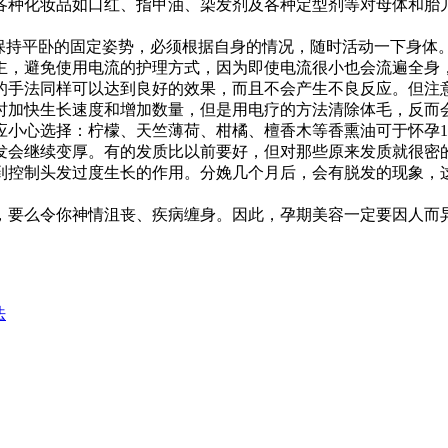
种化妆品如口红、指甲油、染发剂及各种定型剂等对母体和胎儿
持平卧的固定姿势，必须根据自身的情况，随时活动一下身体
主，避免使用电流的护理方式，因为即使电流很小也会流遍全身
的手法同样可以达到良好的效果，而且不会产生不良反应。但注意
时加快生长速度和增加数量，但是用电疗的方法清除体毛，反而
应小心选择：柠檬、天竺薄荷、柑橘、檀香木等香熏油可于怀孕
会继续变厚。有的发质比以前要好，但对那些原来发质就很密的
到控制头发过度生长的作用。分娩几个月后，会有脱发的现象，
要么令你神情沮丧、疾病缠身。因此，孕期美容一定要因人而异
法