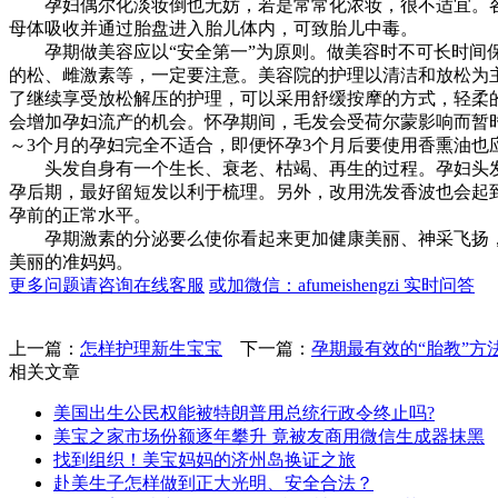
孕妇偶尔化淡妆倒也无妨，若是常常化浓妆，很不适宜。各
母体吸收并通过胎盘进入胎儿体内，可致胎儿中毒。
孕期做美容应以“安全第一”为原则。做美容时不可长时间保
的松、雌激素等，一定要注意。美容院的护理以清洁和放松为
了继续享受放松解压的护理，可以采用舒缓按摩的方式，轻柔
会增加孕妇流产的机会。怀孕期间，毛发会受荷尔蒙影响而暂
～3个月的孕妇完全不适合，即便怀孕3个月后要使用香熏油也
头发自身有一个生长、衰老、枯竭、再生的过程。孕妇头发
孕后期，最好留短发以利于梳理。另外，改用洗发香波也会起
孕前的正常水平。
孕期激素的分泌要么使你看起来更加健康美丽、神采飞扬，
美丽的准妈妈。
更多问题请咨询在线客服
或加微信：afumeishengzi 实时问答
上一篇：
怎样护理新生宝宝
下一篇：
孕期最有效的“胎教”方
相关文章
美国出生公民权能被特朗普用总统行政令终止吗?
美宝之家市场份额逐年攀升 竟被友商用微信生成器抹黑
找到组织！美宝妈妈的济州岛换证之旅
赴美生子怎样做到正大光明、安全合法？