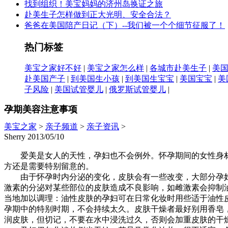
找到组织！美宝妈妈的济州岛换证之旅
赴美生子怎样做到正大光明、安全合法？
爸爸在美国陪产日记（下）--我们被一个个细节征服了！
热门标签
美宝之家好不好
|
美宝之家怎么样
|
各城市赴美生子
|
美
赴美国产子
|
到美国生小孩
|
到美国生宝宝
|
美国宝宝
|
美
子风险
|
美国试管婴儿
|
俄罗斯试管婴儿
|
孕期美容注意事项
美宝之家
>
亲子频道
>
亲子资讯
>
Sherry 2013/05/10
爱美是女人的天性，孕妇也不会例外。怀孕期间的女性身材
方还是需要特别留意的。
由于怀孕时内分泌的变化，皮肤会有一些改变，大部分孕妇
激素的分泌对某些部位的皮肤造成不良影响，如雌激素会抑制
当地加以调理：油性皮肤的孕妇可在日常化妆时用些适于油性
孕期中的特别时期，不会持续太久。皮肤干燥者最好别用香皂
润皮肤，但切记，不要在水中浸洗过久，否则会加重皮肤的