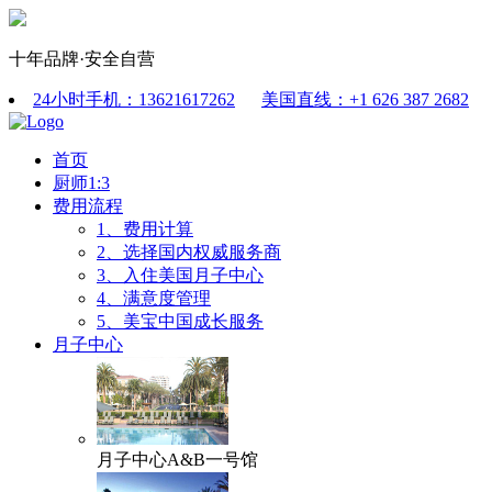
十年品牌·安全自营
24小时手机：13621617262
美国直线：+1 626 387 2682
首页
厨师1:3
费用流程
1、费用计算
2、选择国内权威服务商
3、入住美国月子中心
4、满意度管理
5、美宝中国成长服务
月子中心
月子中心A&B一号馆