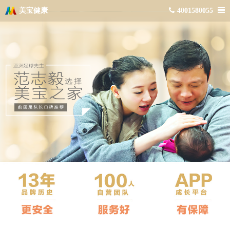
美宝健康
4001580055