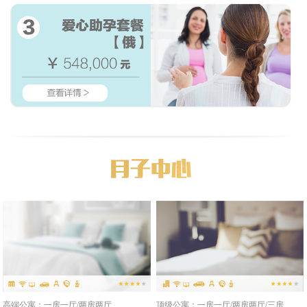
高端公寓：一房一厅/两房两厅
顶级公寓：一房一厅/两房两厅/三房