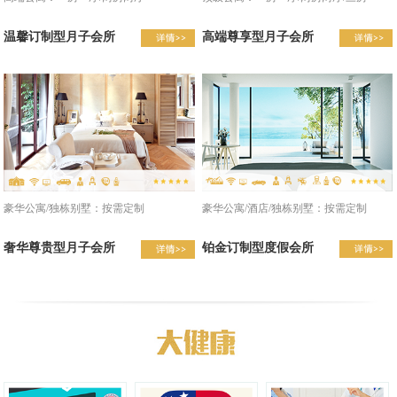
温馨订制型月子会所
高端尊享型月子会所
豪华公寓/酒店/独栋别墅：按需定制
豪华公寓/独栋别墅：按需定制
铂金订制型度假会所
奢华尊贵型月子会所