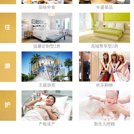
缤纷外食
丰盛菜品
温馨定制型2房
高端尊享型2房
主题游览
欢乐购物
产检送产
新生儿照顾