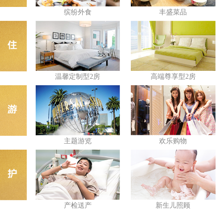
缤纷外食
丰盛菜品
温馨定制型2房
高端尊享型2房
主题游览
欢乐购物
产检送产
新生儿照顾