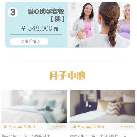
高端公寓：一房一厅/两房两厅
顶级公寓：一房一厅/两房两厅/三房