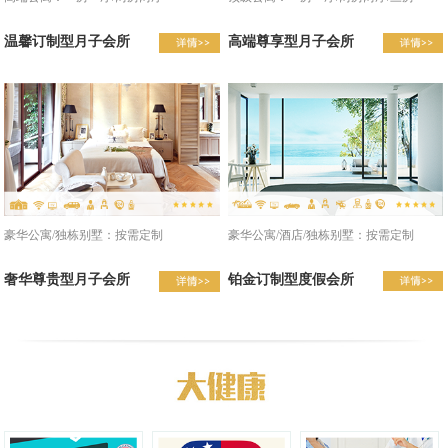
温馨订制型月子会所
高端尊享型月子会所
豪华公寓/酒店/独栋别墅：按需定制
豪华公寓/独栋别墅：按需定制
铂金订制型度假会所
奢华尊贵型月子会所