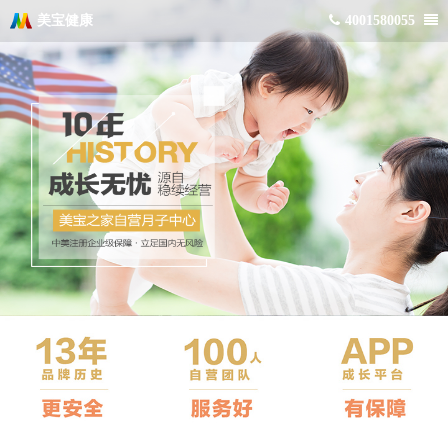
美宝健康
4001580055