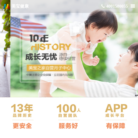
美宝健康
4001580055