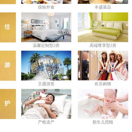
缤纷外食
丰盛菜品
温馨定制型2房
高端尊享型2房
主题游览
欢乐购物
产检送产
新生儿照顾