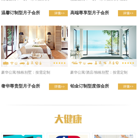
温馨订制型月子会所
高端尊享型月子会所
豪华公寓/酒店/独栋别墅：按需定制
豪华公寓/独栋别墅：按需定制
铂金订制型度假会所
奢华尊贵型月子会所