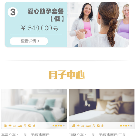
高端公寓：一房一厅/两房两厅
顶级公寓：一房一厅/两房两厅/三房