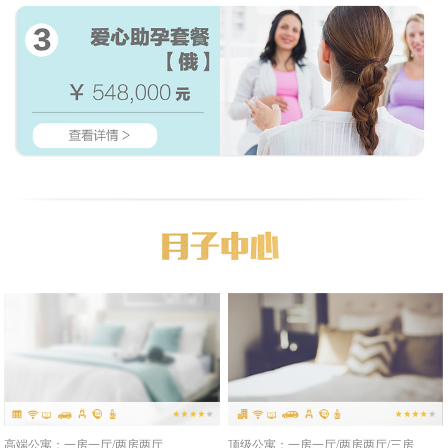
高端公寓：一房一厅/两房两厅
顶级公寓：一房一厅/两房两厅/三房