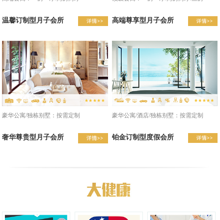
温馨订制型月子会所
高端尊享型月子会所
豪华公寓/酒店/独栋别墅：按需定制
豪华公寓/独栋别墅：按需定制
铂金订制型度假会所
奢华尊贵型月子会所