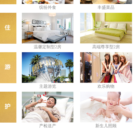
缤纷外食
丰盛菜品
温馨定制型2房
高端尊享型2房
主题游览
欢乐购物
产检送产
新生儿照顾