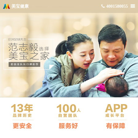
美宝健康
4001580055