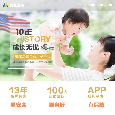
美宝健康
4001580055