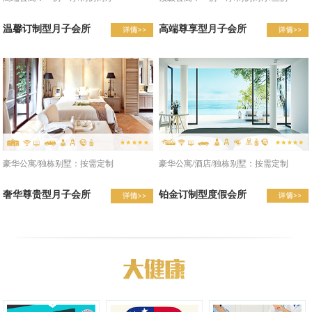
温馨订制型月子会所
高端尊享型月子会所
豪华公寓/酒店/独栋别墅：按需定制
豪华公寓/独栋别墅：按需定制
铂金订制型度假会所
奢华尊贵型月子会所