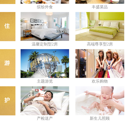
缤纷外食
丰盛菜品
温馨定制型2房
高端尊享型2房
主题游览
欢乐购物
产检送产
新生儿照顾