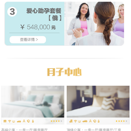
高端公寓：一房一厅/两房两厅
顶级公寓：一房一厅/两房两厅/三房