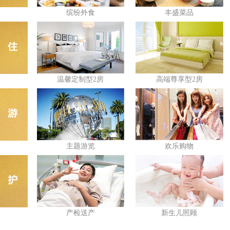
缤纷外食
丰盛菜品
温馨定制型2房
高端尊享型2房
主题游览
欢乐购物
产检送产
新生儿照顾