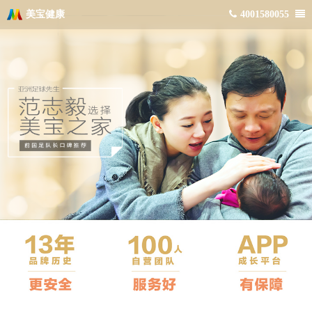
美宝健康
4001580055