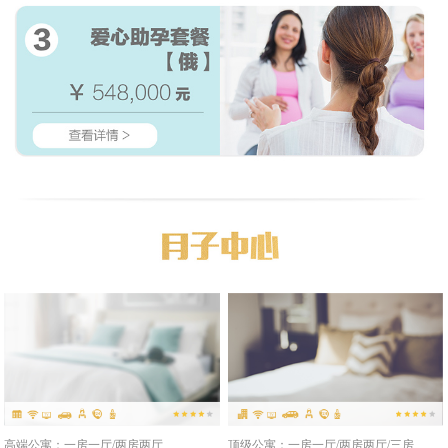
高端公寓：一房一厅/两房两厅
顶级公寓：一房一厅/两房两厅/三房