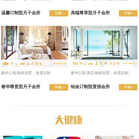
温馨订制型月子会所
高端尊享型月子会所
豪华公寓/酒店/独栋别墅：按需定制
豪华公寓/独栋别墅：按需定制
铂金订制型度假会所
奢华尊贵型月子会所