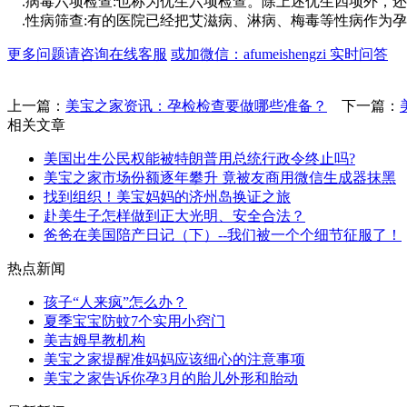
.病毒六项检查:也称为优生六项检查。除上述优生四项外，
.性病筛查:有的医院已经把艾滋病、淋病、梅毒等性病作为
更多问题请咨询在线客服
或加微信：afumeishengzi 实时问答
上一篇：
美宝之家资讯：孕检检查要做哪些准备？
下一篇：
相关文章
美国出生公民权能被特朗普用总统行政令终止吗?
美宝之家市场份额逐年攀升 竟被友商用微信生成器抹黑
找到组织！美宝妈妈的济州岛换证之旅
赴美生子怎样做到正大光明、安全合法？
爸爸在美国陪产日记（下）--我们被一个个细节征服了！
热点新闻
孩子“人来疯”怎么办？
夏季宝宝防蚊7个实用小窍门
美吉姆早教机构
美宝之家提醒准妈妈应该细心的注意事项
美宝之家告诉你孕3月的胎儿外形和胎动