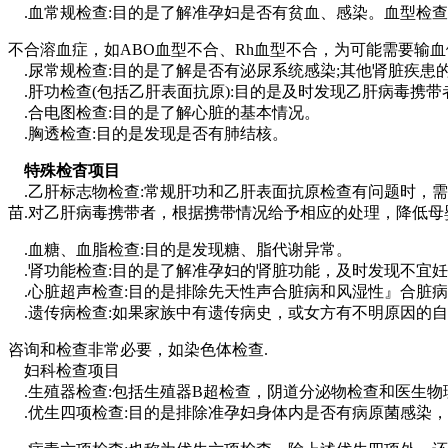
.血常规检查:目的是了解准孕妇是否有贫血、感染。血型检
不合溶血症，如ABO血型不合、Rh血型不合，为可能需要输
.尿常规检查:目的是了解是否有泌尿系统感染;其他肾脏疾患
.肝功检查(包括乙肝表面抗原):目的是及时发现乙肝病毒携
.合电图检查:目的是了解心脏的基本情况。
.胸透检查:目的是发现是否有肺结核。
特殊检杳项目
.乙肝标志物检查:常规肝功和乙肝表面抗原检查有问题时，
苗.对乙肝病毒携带者，根据携带情况给予相应的处理，降低母
.血糖、血脂检查:目的是发现糖、脂代谢异常。
.肾功能检查:目的是了解准孕妇的肾脏功能，及时发现不宜
.心脏超声检查:目的是排除先天性声合脏病和风湿性』合脏病
.遗传病检查:如果家族中有遗传病史，或女方有不明原因的
咨询和检查非常必要，如染色体检查.
妇科检查项目
.生殖器检查:包括生殖器B超检查，阴道分泌物检查和医生
.优生四项检查:目的是排除准孕妇身体内是否有病原菌感染