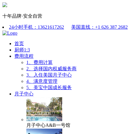
十年品牌·安全自营
24小时手机：13621617262
美国直线：+1 626 387 2682
首页
厨师1:3
费用流程
1、费用计算
2、选择国内权威服务商
3、入住美国月子中心
4、满意度管理
5、美宝中国成长服务
月子中心
月子中心A&B一号馆