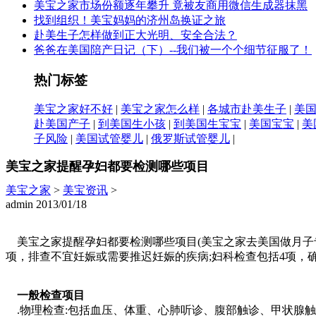
美宝之家市场份额逐年攀升 竟被友商用微信生成器抹黑
找到组织！美宝妈妈的济州岛换证之旅
赴美生子怎样做到正大光明、安全合法？
爸爸在美国陪产日记（下）--我们被一个个细节征服了！
热门标签
美宝之家好不好
|
美宝之家怎么样
|
各城市赴美生子
|
美
赴美国产子
|
到美国生小孩
|
到美国生宝宝
|
美国宝宝
|
美
子风险
|
美国试管婴儿
|
俄罗斯试管婴儿
|
美宝之家提醒孕妇都要检测哪些项目
美宝之家
>
美宝资讯
>
admin 2013/01/18
美宝之家提醒孕妇都要检测哪些项目(美宝之家去美国做月子专
项，排查不宜妊娠或需要推迟妊娠的疾病;妇科检查包括4项，
一般检查项目
.物理检查:包括血压、体重、心肺听诊、腹部触诊、甲状腺