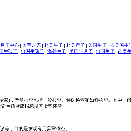
国月子中心
|
美宝之家
|
赴美生子
|
赴美产子
|
美国生子
|
去美国生
国生孩子
|
出国生孩子
|
海外生子
|
美国坐月子
|
出国生子
|
赴美
家)，孕前检查包括一般检查、特殊检查和妇科检查。其中一般
确定生殖健康指标是否适宜怀孕。
触诊等，目的是发现有无异常体征。