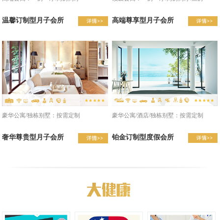
温馨订制型月子会所
高端尊享型月子会所
豪华公寓/酒店/独栋别墅：按需定制
豪华公寓/独栋别墅：按需定制
铂金订制型度假会所
奢华尊贵型月子会所