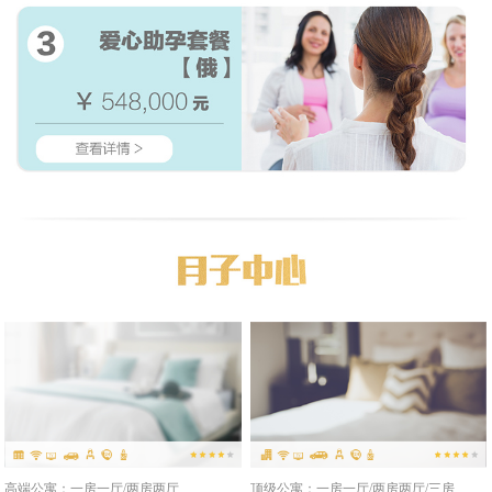
高端公寓：一房一厅/两房两厅
顶级公寓：一房一厅/两房两厅/三房