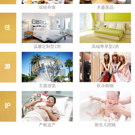
缤纷外食
丰盛菜品
温馨定制型2房
高端尊享型2房
主题游览
欢乐购物
产检送产
新生儿照顾