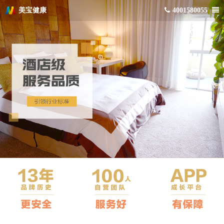
美宝健康
4001580055