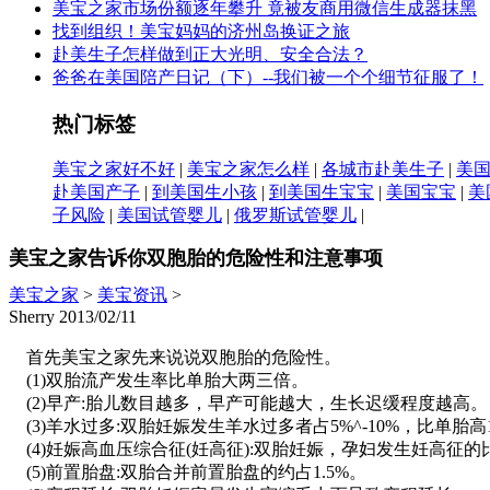
美宝之家市场份额逐年攀升 竟被友商用微信生成器抹黑
找到组织！美宝妈妈的济州岛换证之旅
赴美生子怎样做到正大光明、安全合法？
爸爸在美国陪产日记（下）--我们被一个个细节征服了！
热门标签
美宝之家好不好
|
美宝之家怎么样
|
各城市赴美生子
|
美
赴美国产子
|
到美国生小孩
|
到美国生宝宝
|
美国宝宝
|
美
子风险
|
美国试管婴儿
|
俄罗斯试管婴儿
|
美宝之家告诉你双胞胎的危险性和注意事项
美宝之家
>
美宝资讯
>
Sherry 2013/02/11
首先美宝之家先来说说双胞胎的危险性。
(1)双胎流产发生率比单胎大两三倍。
(2)早产:胎儿数目越多，早产可能越大，生长迟缓程度越高。
(3)羊水过多:双胎妊娠发生羊水过多者占5%^-10%，比单胎高
(4)妊娠高血压综合征(妊高征):双胎妊娠，孕妇发生妊高征
(5)前置胎盘:双胎合并前置胎盘的约占1.5%。