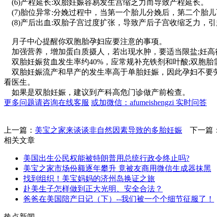
(6)产程延长:双胎妊娠容易发生宫缩乏力而导致产程延长。
(7)胎位异常:分娩过程中，当第一个胎儿分娩后，第二个胎
(8)产后出血:双胎子宫过度扩张，导致产后子宫收缩乏力，
月子中心提醒你双胞胎孕妇应要注意的事项。
加强营养，增加蛋白质摄人，若出现水肿，要适当限盐;妊高
双胎妊娠贫血发生率约40%，应常规补充铁剂和叶酸;双胞
双胎妊娠流产和早产的发生率高于单胎妊娠，因此孕妇不要劳
看医生。
如果是双胎妊娠，建议到产科高危门诊做产前检查。
更多问题请咨询在线客服
或加微信：afumeishengzi 实时问答
上一篇：
美宝之家来谈谈非自然因素导致的多胎妊娠
下一篇
相关文章
美国出生公民权能被特朗普用总统行政令终止吗?
美宝之家市场份额逐年攀升 竟被友商用微信生成器抹黑
找到组织！美宝妈妈的济州岛换证之旅
赴美生子怎样做到正大光明、安全合法？
爸爸在美国陪产日记（下）--我们被一个个细节征服了！
热点新闻