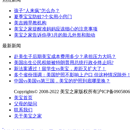
孩子“人来疯”怎么办？
夏季宝宝防蚊7个实用小窍门
美吉姆早教机构
美宝之家提醒准妈妈应该细心的注意事项
美宝之家告诉你孕3月的胎儿外形和胎动
最新新闻
赴美生子后期美宝成本费用多少？承担压力大吗？
美国出生公民权能被特朗普用总统行政令终止吗?
新法案通过！留学生vs美宝，差距又扩大了！
多个省份强调：美国护照不影响上户口 但这种情况除外
中国vs美国vs第三国，美宝的护照到底哪里换？
Copyrights© 2008-2022 美宝之家版权所有沪ICP备090580
美宝首页
父母的疑问
联系我们
关于美宝之家