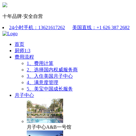
十年品牌·安全自营
24小时手机：13621617262
美国直线：+1 626 387 2682
首页
厨师1:3
费用流程
1、费用计算
2、选择国内权威服务商
3、入住美国月子中心
4、满意度管理
5、美宝中国成长服务
月子中心
月子中心A&B一号馆