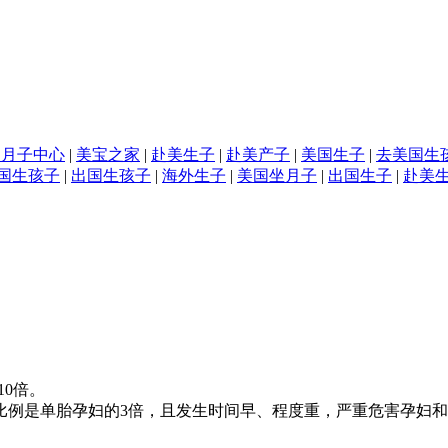
国月子中心
|
美宝之家
|
赴美生子
|
赴美产子
|
美国生子
|
去美国生
国生孩子
|
出国生孩子
|
海外生子
|
美国坐月子
|
出国生子
|
赴美
10倍。
的比例是单胎孕妇的3倍，且发生时间早、程度重，严重危害孕妇