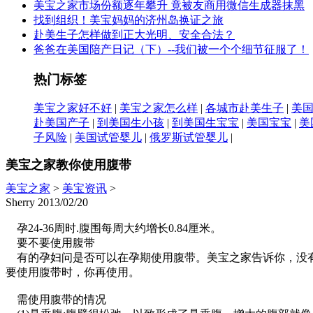
美宝之家市场份额逐年攀升 竟被友商用微信生成器抹黑
找到组织！美宝妈妈的济州岛换证之旅
赴美生子怎样做到正大光明、安全合法？
爸爸在美国陪产日记（下）--我们被一个个细节征服了！
热门标签
美宝之家好不好
|
美宝之家怎么样
|
各城市赴美生子
|
美
赴美国产子
|
到美国生小孩
|
到美国生宝宝
|
美国宝宝
|
美
子风险
|
美国试管婴儿
|
俄罗斯试管婴儿
|
美宝之家教你使用腹带
美宝之家
>
美宝资讯
>
Sherry 2013/02/20
孕24-36周时.腹围每周大约增长0.84厘米。
要不要使用腹带
有的孕妇问是否可以在孕期使用腹带。美宝之家告诉你，没有
要使用腹带时，你再使用。
需使用腹带的情况