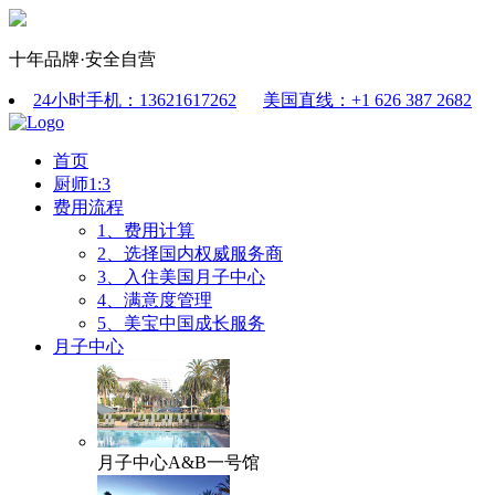
十年品牌·安全自营
24小时手机：13621617262
美国直线：+1 626 387 2682
首页
厨师1:3
费用流程
1、费用计算
2、选择国内权威服务商
3、入住美国月子中心
4、满意度管理
5、美宝中国成长服务
月子中心
月子中心A&B一号馆