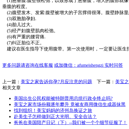
(1)悬垂腹:腹壁很松弛，以致形成了悬垂腹，增大的腹部就
垂腹的程度。
(2)腹壁发木、发紫:腹壁被增大的子宫撑得很薄。腹壁静脉
(3)双胞胎孕妇.
(4)胎儿过大。
(5)经产妇腹壁肌肉松弛。
(6)有严重的腰背痛.
(7)纠正胎位不正。
建议在医生指导下使用腹带。第一次使用时，一定要让医生指
更多问题请咨询在线客服
或加微信：afumeishengzi 实时问答
上一篇：
美宝之家告诉你孕7月应注意的问题
下一篇：
美宝之
相关文章
美国出生公民权能被特朗普用总统行政令终止吗?
美宝之家市场份额逐年攀升 竟被友商用微信生成器抹黑
找到组织！美宝妈妈的济州岛换证之旅
赴美生子怎样做到正大光明、安全合法？
爸爸在美国陪产日记（下）--我们被一个个细节征服了！