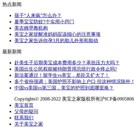
热点新闻
孩子“人来疯”怎么办？
夏季宝宝防蚊7个实用小窍门
美吉姆早教机构
美宝之家提醒准妈妈应该细心的注意事项
美宝之家告诉你孕3月的胎儿外形和胎动
最新新闻
赴美生子后期美宝成本费用多少？承担压力大吗？
美国出生公民权能被特朗普用总统行政令终止吗?
新法案通过！留学生vs美宝，差距又扩大了！
多个省份强调：美国护照不影响上户口 但这种情况除外
中国vs美国vs第三国，美宝的护照到底哪里换？
Copyrights© 2008-2022 美宝之家版权所有沪ICP备090580
美宝首页
父母的疑问
联系我们
关于美宝之家