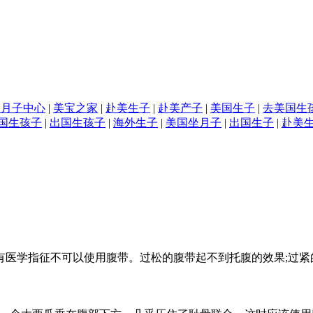
国月子中心
|
美宝之家
|
赴美生子
|
赴美产子
|
美国生子
|
去美国生
国生孩子
|
出国生孩子
|
海外生子
|
美国坐月子
|
出国生子
|
赴美
医学指征不可以使用腹带。过松的腹带起不到托腹的效果;过紧