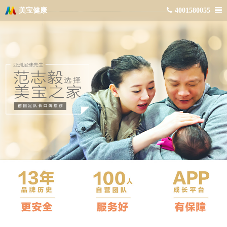
美宝健康
4001580055