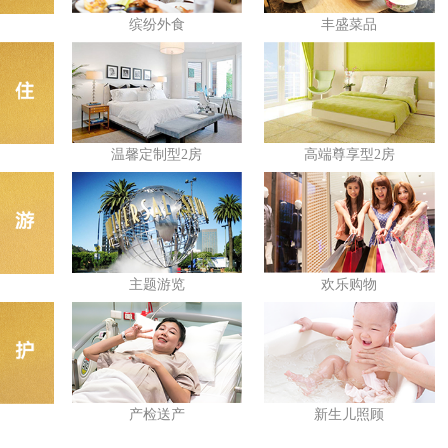
缤纷外食
丰盛菜品
温馨定制型2房
高端尊享型2房
主题游览
欢乐购物
产检送产
新生儿照顾