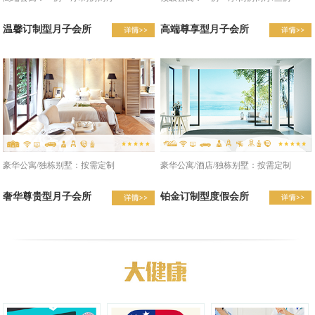
温馨订制型月子会所
高端尊享型月子会所
豪华公寓/酒店/独栋别墅：按需定制
豪华公寓/独栋别墅：按需定制
铂金订制型度假会所
奢华尊贵型月子会所