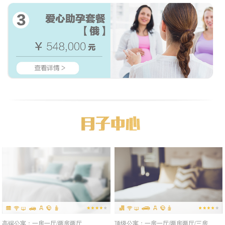
高端公寓：一房一厅/两房两厅
顶级公寓：一房一厅/两房两厅/三房