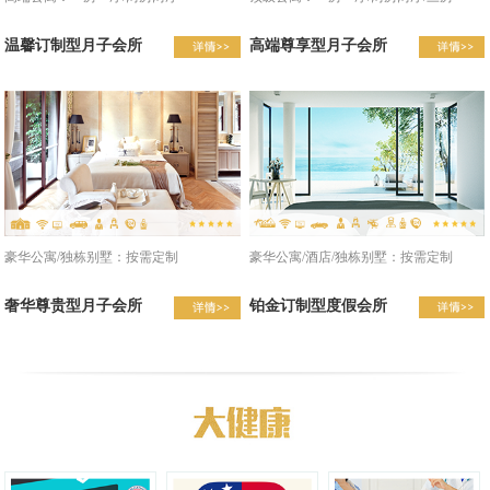
温馨订制型月子会所
高端尊享型月子会所
豪华公寓/酒店/独栋别墅：按需定制
豪华公寓/独栋别墅：按需定制
铂金订制型度假会所
奢华尊贵型月子会所